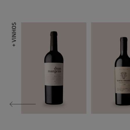
+ VINHOS
DUAS MARGENS
QUINTA DA
RESERVA TINTO
VACARIA RESERVA
2022
TINTO 2020