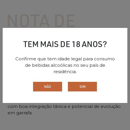
NOTA DE
PROVA
TEM MAIS DE 18 ANOS?
As notas de prova podem sofrer alterações ao longo
do tempo, mediante evolução do vinho.
Confirme que tem idade legal para consumo
de bebidas alcoólicas no seu país de
Apresenta boa maturação e concentração. Nariz
residência.
intenso, com fruta negra, violeta, esteva e madeira
bem integrada, já com subtis notas terciárias (cacau,
NÃO
SIM
tabaco). Boca estruturada, taninos firmes e polidos,
equilibrados por acidez suficiente para o ano. Palato
médio denso e expressivo. Final longo e persistente,
com boa integração tânica e potencial de evolução
em garrafa.