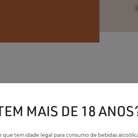
A DE P
TEM MAIS DE 18 ANOS
prova podem sofrer alterações ao longo do tempo, mediante evolu
 que tem idade legal para consumo de bebidas alcoólic