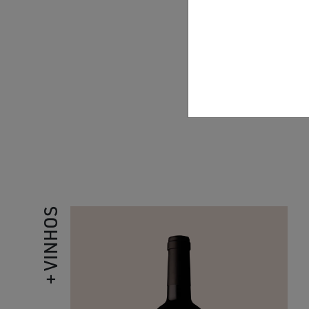
Com uma cor r
Notas de espec
vibrantes e
+ VINHOS
DUAS MARGENS RESERVA
TINTO 2022