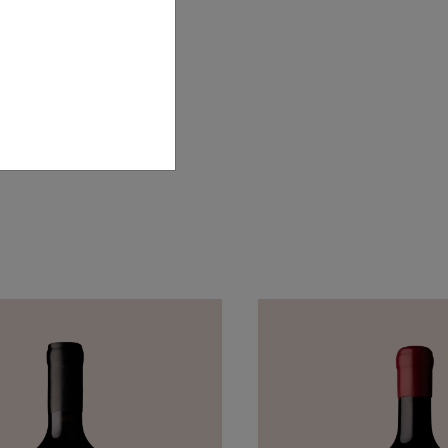
ade aromática.
aladar, taninos
armoniosa. O
ACARIA RESERVA
QUINTA DA VACARIA RESERVA
TINTO TOURIGA NACIONAL
2022