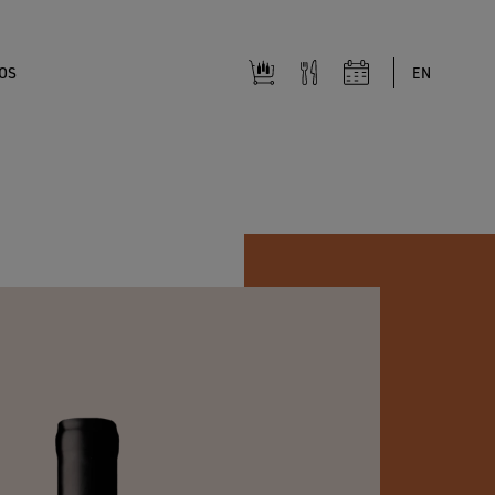
OS
EN