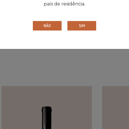
país de residência.
ubi escura, este tinto reserva destaca-se pela intensid
iarias e frutas maduras dominam o nariz, enquanto no p
 uma acidez equilibrada proporcionam uma experiência h
NÃO
SIM
final é longo e envolvente.
QUINTA DA VACARIA RESERVA
QUINTA DA V
TINTO 2021
TINTO 2022