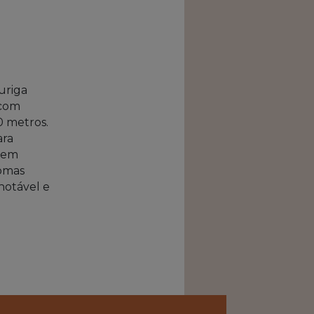
uriga
 com
0 metros.
ara
o em
romas
notável e