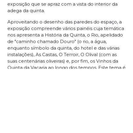
exposição que se apraz com a vista do interior da
adega da quinta.
Aproveitando o desenho das paredes do espaço, a
exposição compreende vários painéis cuja temática
nos apresenta a História da Quinta, o Rio, apelidado
de "caminho chamado Douro" (o rio, a água,
enquanto símbolo da quinta, do hotel e das várias
instalações), As Castas, O Terroir, O Olival (com as
suas centenárias oliveiras) e, por fim, os Vinhos da
Quinta da Vacaria ao longo dos tempos. Este tema é
completado com a possibilidade de interagir com
uma mesa digital onde se pode conhecer todos os
vinhos e marcas da quinta.
De forma a potenciar a visão da adega (cujo vidro
de grandes dimensões também se transforma em
tela de projeção) a luz da sala expositiva é suave e
acolhedora e é emitida através da iluminação
interior dos próprios painéis, que funcionam como
suportes de luz, potenciando, ao mesmo tempo, a